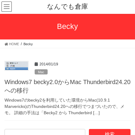
コ
ナ
なんでも倉庫
ン
ビ
テ
ゲ
ン
ー
Becky
ツ
シ
へ
ョ
ス
ン
HOME
Becky
キ
に
ッ
移
プ
動
2014/01/19
Mac
Windows7 becky2.0からMac Thunderbird24.20
への移行
Windows7のbecky2を利用していた環境からMac(10.9.1
Marvericks)のThunderbird24.20への移行でつまづいたので、メ
モ。 詳細の手法は「Becky2 から Thunderbird […]