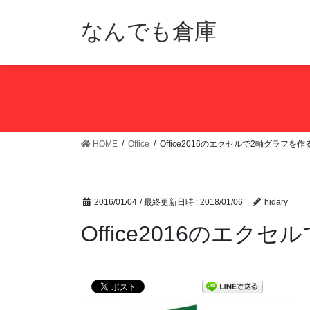
コ
ナ
ン
ビ
なんでも倉庫
テ
ゲ
ン
ー
ツ
シ
へ
ョ
ス
ン
キ
に
ッ
移
HOME
Office
Office2016のエクセルで2軸グラフを
プ
動
2016/01/04
/ 最終更新日時 :
2018/01/06
hidary
Office2016のエ