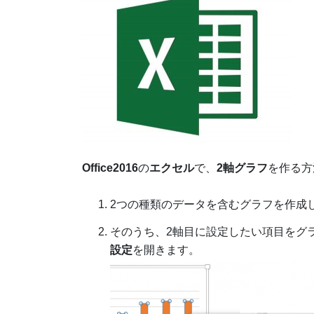
Office2016
の
エクセル
で、
2軸グラフ
を作る方
2つの種類のデータを含むグラフを作成
そのうち、2軸目に設定したい項目をグ
設定
を開きます。