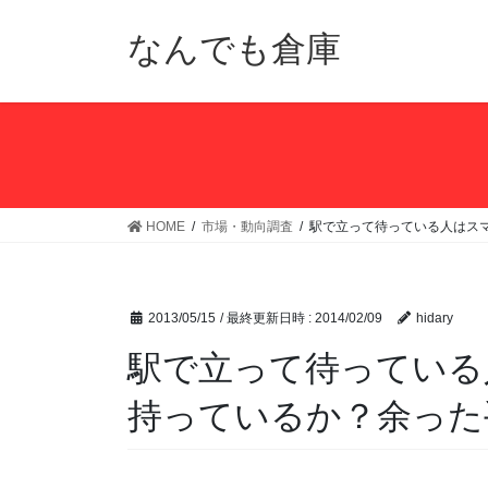
コ
ナ
ン
ビ
なんでも倉庫
テ
ゲ
ン
ー
ツ
シ
へ
ョ
ス
ン
キ
に
ッ
移
HOME
市場・動向調査
駅で立って待っている人はス
プ
動
2013/05/15
/ 最終更新日時 :
2014/02/09
hidary
駅で立って待っている
持っているか？余った