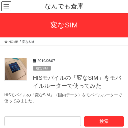
コ
ナ
なんでも倉庫
ン
ビ
テ
ゲ
ン
ー
変なSIM
ツ
シ
へ
ョ
ス
ン
HOME
変なSIM
キ
に
ッ
移
プ
動
2019/06/07
格安SIM
HISモバイルの「変なSIM」をモバ
イルルーターで使ってみた
HISモバイルの「変なSIM」（国内データ）をモバイルルーターで
使ってみました、